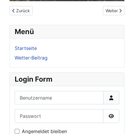
Vorheriger Beitrag: Letztes Neumondtreffen in 2024 am 21.12.
Nächster Beit
Zurück
Weiter
Menü
Startseite
Wetter-Beitrag
Login Form
Benutzername
Passwort
Passwort 
Angemeldet bleiben